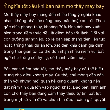
Ý nghĩa tốt xấu khi bạn nằm mơ thấy máy bay
Mơ thấy máy bay mang đến nhiều tầng ý nghĩa khác
nhau, không phải lúc cũng may mắn hoặc xui rủi. Theo
góc nhìn phong thủy, khoảng 70% hình ảnh này xuất
hiện trong tiềm thức đều là điềm báo tốt lành. Đối với
con đường sự nghiệp, có lẽ bạn sắp thăng tiến liên tục
hoặc trúng thầu dự án lớn. Xét đến khía cạnh gia đình,
trong thời gian tới có thể đón nhận nhiều niềm vui bất
ngờ như trúng số, hỷ sự, có thành viên mới,…
Bên cạnh điềm báo tốt, mơ thấy máy bay có thể biểu
trưng cho điều không may. Cụ thể, chủ mộng cần cẩn
thận với những mối quan hệ xung quanh, không nên
đặt niềm tin quá lớn vào người khác. Đặc biệt, hình ảnh
còn cho thấy bạn đang cảm thấy thiếu tự tin, bất lực
trong một số vấn đề và chưa tìm được cách giải quyết.