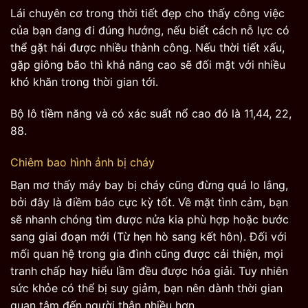
Lái chuyên cơ trong thời tiết đẹp cho thấy công việc
của bạn đang đi đúng hướng, nếu biết cách nỗ lực có
thể gặt hái được nhiều thành công. Nếu thời tiết xấu,
gặp giông bão thì khả năng cao sẽ đối mặt với nhiều
khó khăn trong thời gian tới.
Bộ lô tiềm năng và có xác suất nổ cao đó là 11,44, 22,
88.
Chiêm bao hình ảnh bị cháy
Bạn mơ thấy máy bay bị cháy cũng đừng quá lo lắng,
bởi đây là điềm báo cực kỳ tốt. Về mặt tình cảm, bạn
sẽ nhanh chóng tìm được nửa kia phù hợp hoặc bước
sang giai đoạn mới (Từ hẹn hò sang kết hôn). Đối với
mối quan hệ trong gia đình cũng được cải thiện, mọi
tranh chấp hay hiểu lầm đều được hóa giải. Tuy nhiên
sức khỏe có thể bị suy giảm, bạn nên dành thời gian
quan tâm đến người thân nhiều hơn.