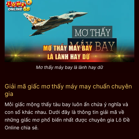
Mơ thấy máy bay là lành hay dữ
Giải mã giấc mơ thấy máy may chuẩn chuyên
gia
Mỗi giấc mộng thấy tàu bay luôn ẩn chứa ý nghĩa và
con số khác nhau. Dưới đây là thông tin giải mã về
những giấc mơ phổ biến nhất được chuyên gia Lô Đề
Online chia sẻ.