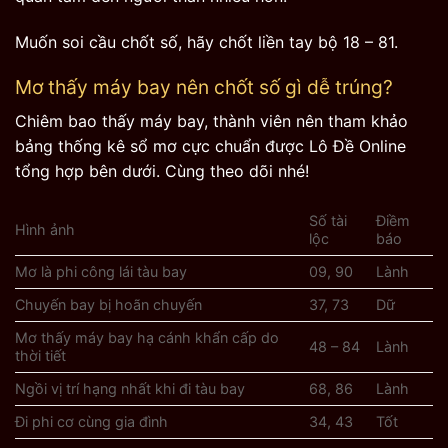
Muốn soi cầu chốt số, hãy chốt liền tay bộ 18 – 81.
Mơ thấy máy bay nên chốt số gì dễ trúng?
Chiêm bao thấy máy bay, thành viên nên tham khảo
bảng thống kê sổ mơ cực chuẩn được Lô Đề Online
tổng hợp bên dưới. Cùng theo dõi nhé!
Số tài
Điềm
Hình ảnh
lộc
báo
Mơ là phi công lái tàu bay
09, 90
Lành
Chuyến bay bị hoãn chuyến
37, 73
Dữ
Mơ thấy máy bay hạ cánh khẩn cấp do
48 – 84
Lành
thời tiết
Ngồi vị trí hạng nhất khi đi tàu bay
68, 86
Lành
Đi phi cơ cùng gia đình
34, 43
Tốt