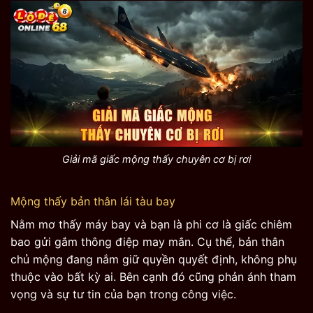
Giải mã giấc mộng thấy chuyên cơ bị rơi
Mộng thấy bản thân lái tàu bay
Nằm mơ thấy máy bay và bạn là phi cơ là giấc chiêm
bao gửi gắm thông điệp may mắn. Cụ thể, bản thân
chủ mộng đang nắm giữ quyền quyết định, không phụ
thuộc vào bất kỳ ai. Bên cạnh đó cũng phản ánh tham
vọng và sự tư tin của bạn trong công việc.