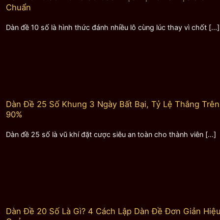
Chuẩn
Dàn đề 10 số là hình thức đánh nhiều lô cùng lúc thay vì chốt [...]
Dàn Đề 25 Số Khung 3 Ngày Bất Bại, Tỷ Lệ Thắng Trên
90%
Dàn đề 25 số là vũ khí đặt cược siêu an toàn cho thành viên [...]
Dàn Đề 20 Số Là Gì? 4 Cách Lập Dàn Đề Đơn Giản Hiệ