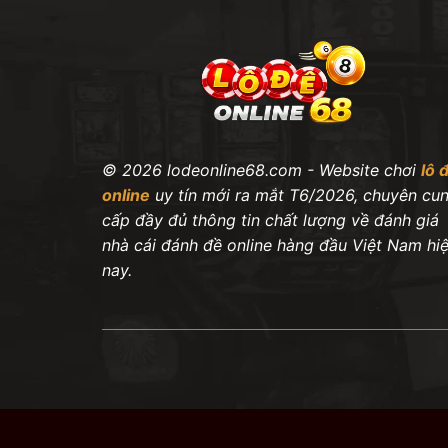
© 2026 lodeonline68.com - Website chơi
lô 
online
uy tín mới ra mắt T6/2026, chuyên cu
cấp đầy đủ thông tin chất lượng về đánh giá
nhà cái đánh đề online hàng đầu Việt Nam hi
nay.