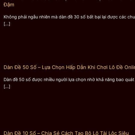
Đậm
Không phải ngẫu nhiên mà dàn đề 30 số bất bại lại được các ch
[...]
Dàn Đề 50 Số – Lựa Chọn Hấp Dẫn Khi Chơi Lô Đề Onli
Dàn đề 50 số được nhiều người lựa chọn nhờ khả năng bao quát
[...]
Dàn Đề 10 Số – Chia Sẻ Cách Tạo Bộ Lô Tài Lộc Siêu