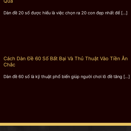
Quả
Dàn đề 20 số được hiểu là việc chọn ra 20 con đẹp nhất để [...]
Cách Dàn Đề 60 Số Bất Bại Và Thủ Thuật Vào Tiền Ăn
Chắc
Dàn đề 60 số là kỹ thuật phổ biến giúp người chơi lô đề tăng [...]