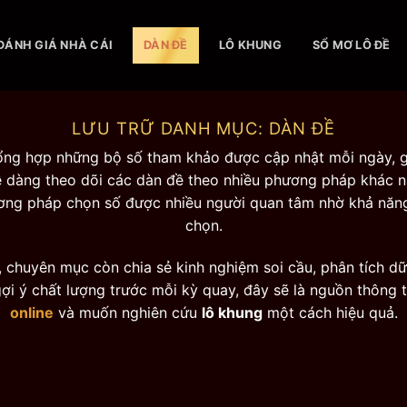
ĐÁNH GIÁ NHÀ CÁI
DÀN ĐỀ
LÔ KHUNG
SỔ MƠ LÔ ĐỀ
LƯU TRỮ DANH MỤC:
DÀN ĐỀ
g hợp những bộ số tham khảo được cập nhật mỗi ngày, gi
dễ dàng theo dõi các dàn đề theo nhiều phương pháp khác n
ng pháp chọn số được nhiều người quan tâm nhờ khả năng t
chọn.
, chuyên mục còn chia sẻ kinh nghiệm soi cầu, phân tích d
i ý chất lượng trước mỗi kỳ quay, đây sẽ là nguồn thông t
online
và muốn nghiên cứu
lô khung
một cách hiệu quả.