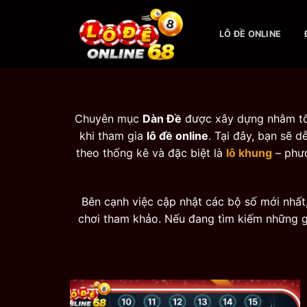
Bỏ
qua
LÔ ĐỀ ONLINE
nội
dung
Chuyên mục
Dàn Đề
được xây dựng nhằm tổn
khi tham gia
lô đề online
. Tại đây, bạn sẽ 
theo thống kê và đặc biệt là
lô khung
– phươ
Bên cạnh việc cập nhật các bộ số mới nhất
chơi tham khảo. Nếu đang tìm kiếm những gợ