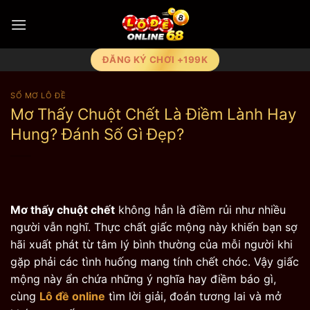
Bỏ
qua
nội
dung
ĐĂNG KÝ CHƠI +199K
SỔ MƠ LÔ ĐỀ
Mơ Thấy Chuột Chết Là Điềm Lành Hay
Hung? Đánh Số Gì Đẹp?
Mơ thấy chuột chết
không hẳn là điềm rủi như nhiều
người vẫn nghĩ. Thực chất giấc mộng này khiến bạn sợ
hãi xuất phát từ tâm lý bình thường của mỗi người khi
gặp phải các tình huống mang tính chết chóc. Vậy giấc
mộng này ẩn chứa những ý nghĩa hay điềm báo gì,
cùng
Lô đề online
tìm lời giải, đoán tương lai và mở