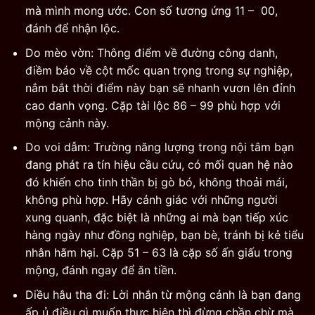
mà mình mong ước. Con số tương ứng 11 – 00,
đánh để nhận lộc.
Do mèo vờn: Thông điểm về đường công danh,
điềm báo về cột mốc quan trọng trong sự nghiệp,
nắm bắt thời điểm này bạn sẽ nhanh vươn lên đỉnh
cao danh vọng. Cặp tài lộc 86 – 99 phù hợp với
mộng cảnh này.
Do voi dẫm: Trường năng lượng trong nội tâm bạn
đang phát ra tín hiệu cầu cứu, có mối quan hệ nào
đó khiến cho tinh thần bị gò bó, không thoải mái,
không phù hợp. Hãy cảnh giác với những người
xung quanh, đặc biệt là những ai mà bạn tiếp xúc
hàng ngày như đồng nghiệp, bạn bè, tránh bị kẻ tiểu
nhân hãm hại. Cặp 51 – 63 là cặp số ấn giấu trong
mộng, đánh ngay để ăn tiền.
Diều hâu tha đi: Lời nhắn từ mộng cảnh là bạn đang
ấp ủ điều gì muốn thực hiện thì đừng chần chừ mà