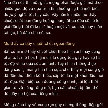
Như đã nêu thì một giấc mộng phải được giải mã theo
nhiều góc độ và dựa trên tình huống cụ thể mới biết
được ý nghĩa tốt hay xấu. Vậy nên khi nếu mơ thấy
chuột chết bạn đừng hoảng loạn, tất cả đều sẽ có lời
giải đồng thời đi kèm 1 hoặc một vài con số may mắn
tài lộc, bù đắp cho nỗi sợ.
Mơ thấy cả bầy chuột chết ngoài đồng
Bất cứ ai mơ thấy chuột chết theo hình ảnh này cũng
phải toát mồ hôi, thậm chí là dựng tóc gay hay sợ hãi
tột độ vì nó quá sức ám ảnh. Tuy nhiên thông điệp
đằng sau lại mang tính tích cực, cho thấy mọi sóng gió
đã đến thời điểm kết thúc, sắp tới là một khởi đầu mới
tốt đẹp. Đặc biệt con đường công danh, tài lộc thời
gian tới vô cùng rộng mở, bạn cần chuẩn bị tâm thế
đón lấy cơ hội của riêng mình.
Mộng cảnh tuy vô cùng rợn gáy nhưng thông điệp gửi