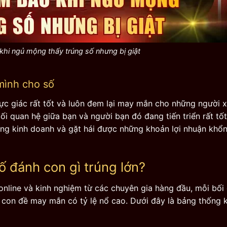
khi ngủ mộng thấy trúng số nhưng bị giật
mình cho số
ực giác rất tốt và luôn đem lại may mắn cho những người 
i quan hệ giữa bạn và người bạn đó đang tiến triển rất tốt
ộng kinh doanh và gặt hái được những khoản lợi nhuận khổn
số đánh con gì trúng lớn?
 online và kinh nghiệm từ các chuyên gia hàng đầu, mỗi bối
 con đề may mắn có tỷ lệ nổ cao. Dưới đây là bảng thống k