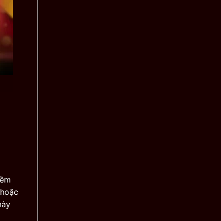
iềm
 hoặc
này