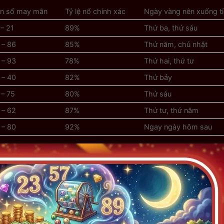
n số may mắn
Tỷ lệ nổ chính xác
Ngày vàng nên xuống t
 – 21
89%
Thứ ba, thứ sáu
 – 86
85%
Thứ năm, chủ nhật
 – 93
78%
Thứ hai, thứ tư
 – 40
82%
Thứ bảy
 – 75
80%
Thứ sáu
 – 62
87%
Thứ tư, thứ năm
 – 80
92%
Ngay ngày hôm sau