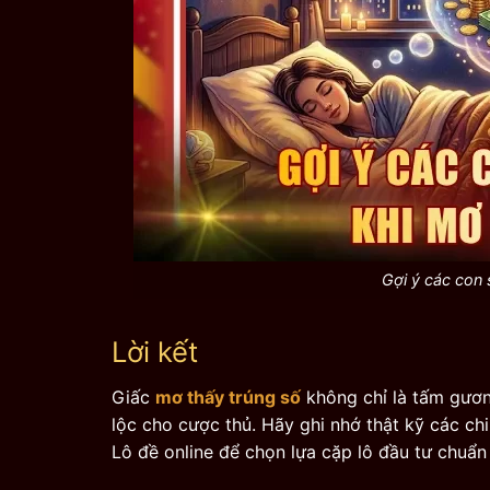
Gợi ý các con 
Lời kết
Giấc
mơ thấy trúng số
không chỉ là tấm gươn
lộc cho cược thủ. Hãy ghi nhớ thật kỹ các chi
Lô đề online để chọn lựa cặp lô đầu tư chuẩn