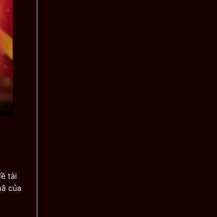
ề tài
mã của