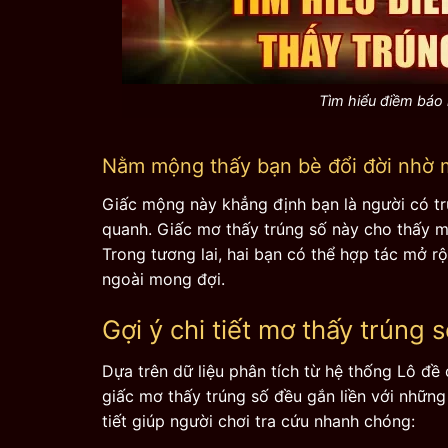
Tìm hiểu điềm báo 
Nằm mộng thấy bạn bè đổi đời nhờ 
Giấc mộng này khẳng định bạn là người có tr
quanh. Giấc mơ thấy trúng số này cho thấy mố
Trong tương lai, hai bạn có thể hợp tác mở r
ngoài mong đợi.
Gợi ý chi tiết mơ thấy trúng 
Dựa trên dữ liệu phân tích từ hệ thống Lô đề
giấc mơ thấy trúng số đều gắn liền với những
tiết giúp người chơi tra cứu nhanh chóng: