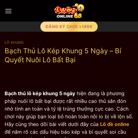
Bỏ
qua
nội
dung
ĐĂNG KÝ CHƠI +199K
LÔ KHUNG
Bạch Thủ Lô Kép Khung 5 Ngày – Bí
Quyết Nuôi Lô Bất Bại
Bạch thủ lô kép khung 5 ngày
hiện đang là phương
pháp nuôi lô bất bại được rất nhiều cao thủ săn đón
nhờ tính an toàn và tỷ lệ trúng thưởng cực cao. Cách
chơi này giúp bạn loại bỏ hoàn toàn nỗi lo bị về lộn số.
Hãy cùng theo dõi bài viết dưới đây của
Lô đề online
để nắm rõ các dấu hiệu báo kép và bí quyết soi cầu