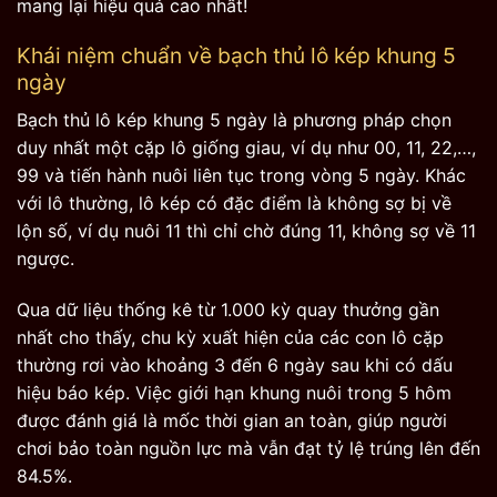
mang lại hiệu quả cao nhất!
Khái niệm chuẩn về bạch thủ lô kép khung 5
ngày
Bạch thủ lô kép khung 5 ngày là phương pháp chọn
duy nhất một cặp lô giống giau, ví dụ như 00, 11, 22,…,
99 và tiến hành nuôi liên tục trong vòng 5 ngày. Khác
với lô thường, lô kép có đặc điểm là không sợ bị về
lộn số, ví dụ nuôi 11 thì chỉ chờ đúng 11, không sợ về 11
ngược.
Qua dữ liệu thống kê từ 1.000 kỳ quay thưởng gần
nhất cho thấy, chu kỳ xuất hiện của các con lô cặp
thường rơi vào khoảng 3 đến 6 ngày sau khi có dấu
hiệu báo kép. Việc giới hạn khung nuôi trong 5 hôm
được đánh giá là mốc thời gian an toàn, giúp người
chơi bảo toàn nguồn lực mà vẫn đạt tỷ lệ trúng lên đến
84.5%.