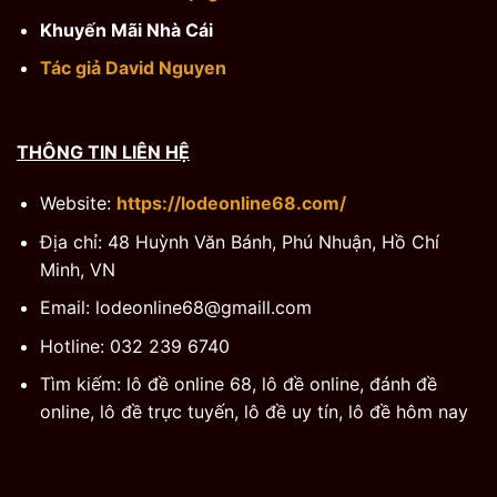
Khuyến Mãi Nhà Cái
Tác giả David Nguyen
THÔNG TIN LIÊN HỆ
Website:
https://lodeonline68.com/
Địa chỉ: 48 Huỳnh Văn Bánh, Phú Nhuận, Hồ Chí
Minh, VN
Email:
lodeonline68@gmaill.com
Hotline: 032 239 6740
Tìm kiếm: lô đề online 68, lô đề online, đánh đề
online, lô đề trực tuyến, lô đề uy tín, lô đề hôm nay