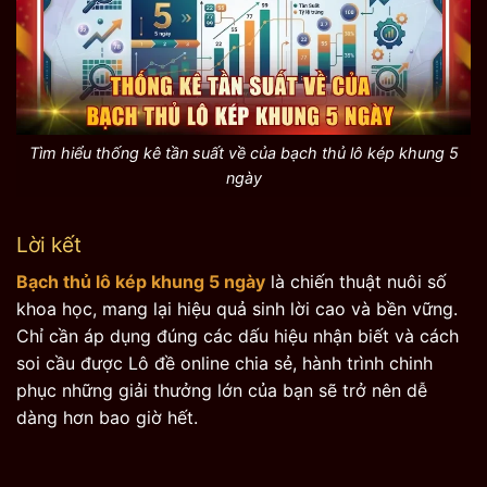
Tìm hiểu thống kê tần suất về của bạch thủ lô kép khung 5
ngày
Lời kết
Bạch thủ lô kép khung 5 ngày
là chiến thuật nuôi số
khoa học, mang lại hiệu quả sinh lời cao và bền vững.
Chỉ cần áp dụng đúng các dấu hiệu nhận biết và cách
soi cầu được Lô đề online chia sẻ, hành trình chinh
phục những giải thưởng lớn của bạn sẽ trở nên dễ
dàng hơn bao giờ hết.