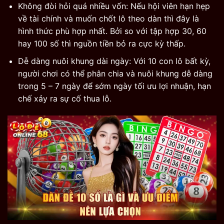
Không đòi hỏi quá nhiều vốn: Nếu hội viên hạn hẹp
về tài chính và muốn chốt lô theo dàn thì đây là
hình thức phù hợp nhất. Bởi so với tập hợp 30, 60
hay 100 số thì nguồn tiền bỏ ra cực kỳ thấp.
Dễ dàng nuôi khung dài ngày: Với 10 con lô bất kỳ,
người chơi có thể phân chia và nuôi khung dễ dàng
trong 5 – 7 ngày để sớm ngày tối ưu lợi nhuận, hạn
chế xảy ra sự cố thua lỗ.