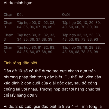
Ví dụ minh họa:
Chạm
Đầu
Đuôi
Chạm
Tập hợp 00, 01, 02, 03,
Tập hợp 00, 10, 20, 30,
0
04, 05, 06, 07, 08, 09
40, 50, 60, 70, 80, 90
Chạm
Tập hợp 30, 31, 32, 33,
Tập hợp 03, 13, 23, 33,
3
34, 35, 36, 37, 38, 39
43, 53, 63, 73, 83, 93
Chạm
Tập hợp 80, 81, 82, 83,
Tập hợp 08, 18, 28, 38,
8
84, 85, 86, 87, 88, 89
48, 58, 68, 78, 88, 98
Tính tổng đặc biệt
Dàn đề 10 số có thể được tạo cực nhanh dựa trên
phương pháp tính tổng đặc biệt. Cụ thể, hội viên cần
xác định 2 con cuối của giải độc đắc, sau đó cộng
chúng lại với nhau. Trường hợp đạt tới hàng chục thì
chỉ lấy hàng đơn vị.
Ví dụ: 2 số cuối giải đặc biệt là 9 và 4 ⇒ Tính tổng là