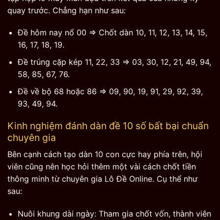
quay trước. Chẳng hạn như sau:
Đề hôm nay nổ 00 ⇒ Chốt dàn 10, 11, 12, 13, 14, 15,
16, 17, 18, 19.
Đề trúng cặp kép 11, 22, 33 ⇒ 03, 30, 12, 21, 49, 94,
58, 85, 67, 76.
Đề về bộ 68 hoặc 86 ⇒ 09, 90, 19, 91, 29, 92, 39,
93, 49, 94.
Kinh nghiệm đánh dàn đề 10 số bất bại chuẩn
chuyên gia
Bên cạnh cách tạo dàn 10 con cực hay phía trên, hội
viên cũng nên học hỏi thêm một vài cách chốt tiền
thông minh từ chuyên gia Lô Đề Online. Cụ thể như
sau:
Nuôi khung dài ngày: Tham gia chốt vốn, thành viên