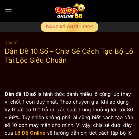
Bỏ
qua
nội
dung
ĐĂNG KÝ CHƠI +199K
DÀN ĐỀ
Dàn Đề 10 Số – Chia Sẻ Cách Tạo Bộ Lô
Tài Lộc Siêu Chuẩn
Dàn đề 10 số
là hình thức đánh nhiều lô cùng lúc thay
vì chốt 1 con duy nhất. Theo chuyên gia, khi áp dụng
kỹ thuật có thể tối ưu xác suất trúng thưởng lên tới 80
– 99%. Tuy nhiên không phải ai cũng biết cách tạo dàn
số 10 con may mắn cho mình. Vì vậy, chia sẻ dưới đây
của
Lô Đề Online
sẽ hướng dẫn chi tiết cách lập bộ lô