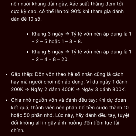
nên nuôi khung dài ngày. Xác suất thắng đem tới
cực kỳ cao, có thể lên tới 90% khi tham gia đánh
dàn đề 10 số.
Khung 3 ngày ⇒ Tỷ lệ vốn nên áp dụng là 1
– 2 – 5 hoặc 1 – 3 – 8.
Khung 5 ngày ⇒ Tỷ lệ vốn nên áp dụng là 1
– 2 – 4 – 8 – 20.
Gấp thếp: Dồn vốn theo hệ số nhân cũng là cách
hay mà người chơi nên áp dụng. Ví dụ ngày 1 đánh
200K ⇒ Ngày 2 đánh 400K ⇒ Ngày 3 đánh 800K.
Chia nhỏ nguồn vốn và đánh đều tay: Khi dự đoán
kết quả, thành viên nên phân bổ tiền cược thành 10
hoặc 50 phần nhỏ. Lúc này, hãy đánh đều tay, tuyệt
đối không all in gây ảnh hưởng đến tiềm lực tài
chính.