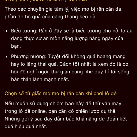
Theo các chuyên gia tâm lý, việc mơ bị rắn cắn đa
phần do hệ quả của căng thẳng kéo dài.
Biểu tượng: Rắn ở đây sẽ là biểu tượng cho nỗi lo âu
đang thực sự ăn mòn năng lượng hàng ngày của
bạn.
Phương hướng: Tuyệt đối không quá hoang mang
hay lo lắng thái quá. Cách tốt nhất là xem đó là cơ
hội để nghỉ ngơi, thư giãn cũng như duy trì lối sống
bản thân lành mạnh nhất.
Chọn số từ giấc mơ mơ bị rắn cắn khi chơi lô đề
Nếu muốn sử dụng chiêm bao này để thử vận may
trong lô đề online, bạn cần có chiến lược cụ thể.
Những gợi ý sau đây đảm bảo khả năng dự đoán kết
quả hiệu quả nhất.