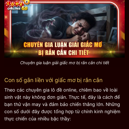
Chuyên gia luận giải giấc mơ bị rắn cắn chi tiết
Con số gắn liền với giấc mơ bị rắn cắn
Theo các chuyên gia lô đề online, chiêm bao về loài
sinh vật này không đơn giản. Thực tế, đây là cách để
bạn thử vận may và đảm bảo chiến thắng lớn. Những
con số dưới đây được tổng hợp từ chính kinh nghiệm
thực chiến của nhiều bậc thầy: