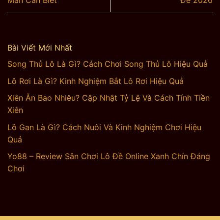
Bài Viết Mới Nhất
Song Thủ Lô Là Gì? Cách Chơi Song Thủ Lô Hiệu Quả
Lô Rơi Là Gì? Kinh Nghiệm Bắt Lô Rơi Hiệu Quả
Xiên Ăn Bao Nhiêu? Cập Nhật Tỷ Lệ Và Cách Tính Tiền
Xiên
Lô Gan Là Gì? Cách Nuôi Và Kinh Nghiệm Chơi Hiệu
Quả
Yo88 – Review Sân Chơi Lô Đề Online Xanh Chín Đáng
Chơi