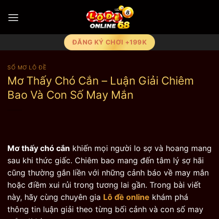
Bỏ
qua
nội
dung
ĐĂNG KÝ CHƠI +199K
SỔ MƠ LÔ ĐỀ
Mơ Thấy Chó Cắn – Luận Giải Chiêm
Bao Và Con Số May Mắn
Mơ thấy chó cắn
khiến mọi người lo sợ và hoang mang
sau khi thức giấc. Chiêm bao mang đến tâm lý sợ hãi
cũng thường gắn liền với những cảnh báo về may mắn
hoặc điềm xui rủi trong tương lai gần. Trong bài viết
này, hãy cùng chuyên gia
Lô đề online
khám phá
thông tin luận giải theo từng bối cảnh và con số may