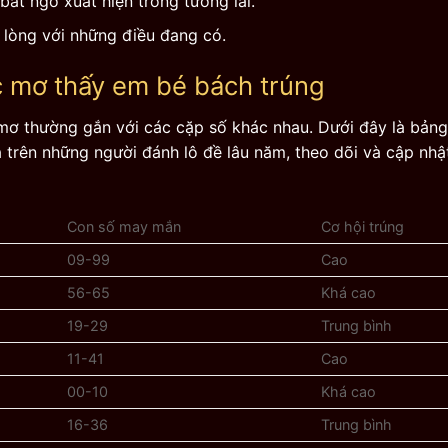
ất ngờ xuất hiện trong tương lai.
i lòng với những điều đang có.
ấc mơ thấy em bé bách trúng
 mơ thường gắn với các cặp số khác nhau. Dưới đây là bản
trên những người đánh lô đề lâu năm, theo dõi và cập nhậ
Con số may mắn
Cơ hội trúng
09-99
Cao
56-65
Khá cao
19-29
Trung bình
11-41
Cao
00-10
Khá cao
16-36
Trung bình