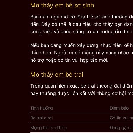
Mơ thấy em bé sơ sinh
Bạn nằm ngủ mơ có đứa trẻ sơ sinh thường đ
đến. Đây có thể là dấu hiệu cho thấy bạn đan
công việc và cuộc sống có xu hướng ổn định
Nếu bạn đang muốn xây dựng, thực hiện kế hoạ
thích hợp. Ngoài ra có mộng này cũng nhắc n
hỗ trợ hoặc có tin vui hợp tác mới.
Mơ thấy em bé trai
Trong quan niệm xưa, bé trai thường đại diện
này thường được liên kết với những cơ hội mớ
Tình huống
Điềm báo
Bé trai cười
Có tin vui 
Mộng bé trai khóc
Đang gặp áp