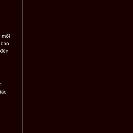
c mối
 bao
 đền
n
iấc