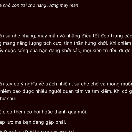
a nhỏ con trai cho năng lượng may mắn
ến sự nhẹ nhàng, may mắn và những điều tốt đẹp trong cá
 mang năng lượng tích cực, tinh thần hứng khởi. Khi chiêm
ấy cuộc sống của bạn đang khởi sắc, mọi kiên trì đều được
ên tay có ý nghĩa về trách nhiệm, sự che chở và mong muố
hiêm bao được nhiều người quan tâm và tìm kiếm. Khi có g
hư sau:
ển, có thêm cơ hội hoặc thành quả mới.
 áp lực mà bạn đang gặp phải.