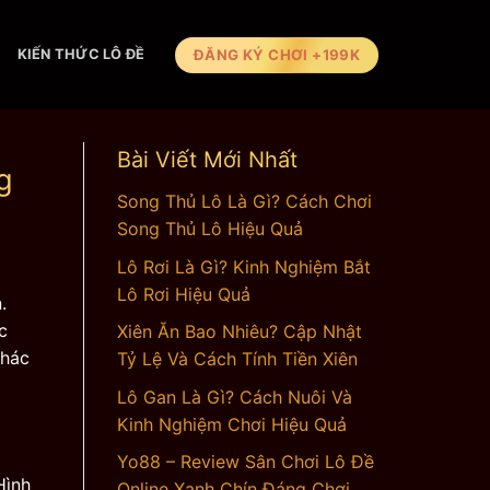
ĐĂNG KÝ CHƠI +199K
KIẾN THỨC LÔ ĐỀ
Bài Viết Mới Nhất
g
Song Thủ Lô Là Gì? Cách Chơi
Song Thủ Lô Hiệu Quả
Lô Rơi Là Gì? Kinh Nghiệm Bắt
Lô Rơi Hiệu Quả
.
c
Xiên Ăn Bao Nhiêu? Cập Nhật
khác
Tỷ Lệ Và Cách Tính Tiền Xiên
Lô Gan Là Gì? Cách Nuôi Và
Kinh Nghiệm Chơi Hiệu Quả
Yo88 – Review Sân Chơi Lô Đề
Hình
Online Xanh Chín Đáng Chơi