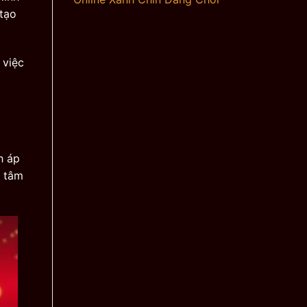
tạo
 việc
h áp
h tâm