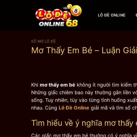
Bỏ
qua
LÔ ĐỀ ONLINE
nội
dung
SỔ MƠ LÔ ĐỀ
Mơ Thấy Em Bé – Luận Giả
Khi
mơ thấy em bé
không ít người tìm kiếm t
Những giấc chiêm bao này thường gắn liền với
sống. Tuy nhiên, tùy vào từng tình huống xuấ
nhau. Cùng
Lô Đề Online
giải mã và tìm số chi
Tìm hiểu về ý nghĩa mơ thấy 
Các giấc mơ thấy em bé thường có ý nghĩa về 