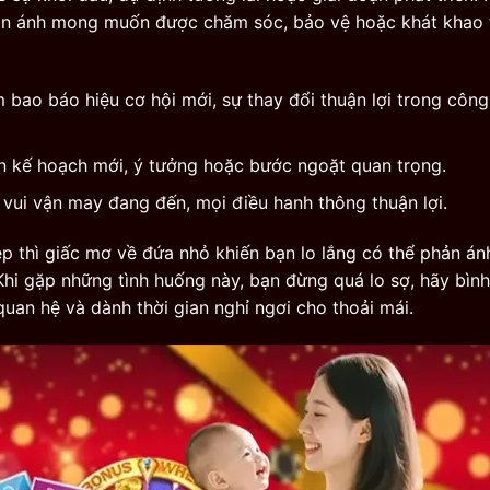
hản ánh mong muốn được chăm sóc, bảo vệ hoặc khát khao 
 bao báo hiệu cơ hội mới, sự thay đổi thuận lợi trong công
ến kế hoạch mới, ý tưởng hoặc bước ngoặt quan trọng.
in vui vận may đang đến, mọi điều hanh thông thuận lợi.
p thì giấc mơ về đứa nhỏ khiến bạn lo lắng có thể phản án
 Khi gặp những tình huống này, bạn đừng quá lo sợ, hãy bìn
quan hệ và dành thời gian nghỉ ngơi cho thoải mái.