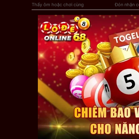
Thấy ôm hoặc chơi cùng
Đón nhận c