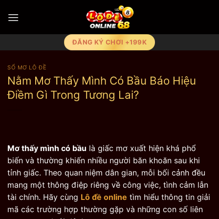
Bỏ
qua
nội
dung
ĐĂNG KÝ CHƠI +199K
SỔ MƠ LÔ ĐỀ
Nằm Mơ Thấy Mình Có Bầu Báo Hiệu
Điềm Gì Trong Tương Lai?
Mơ thấy mình có bầu
là giấc mơ xuất hiện khá phổ
biến và thường khiến nhiều người băn khoăn sau khi
tỉnh giấc. Theo quan niệm dân gian, mỗi bối cảnh đều
mang một thông điệp riêng về công việc, tình cảm lẫn
tài chính. Hãy cùng
Lô đề online
tìm hiểu thông tin giải
mã các trường hợp thường gặp và những con số liên