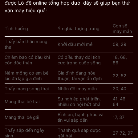
được Lô đề online tổng hợp dưới đây sẽ giúp bạn thử
vận may hiệu quả:
Con số
Tình huống
Ý nghĩa tượng trưng
may mắn
Thấy bản thân mang
Khởi đầu mới mẻ
09, 29
thai
Chiêm bao có bầu khi
Có điều thay đổi tích
18, 68,
còn độc thân
cực trong cuộc sống
86
Nằm mộng có em bé
Gia đình đang hòa
22, 52
lúc đã lập gia đình
thuận, tài vận ổn định
Thấy mang song thai
Nhân đôi may mắn
20, 40
Sự nghiệp phát triển,
41, 46,
Mang thai bé trai
nhiều cơ hội bứt phá
64
Bình an, hạnh phúc và
Mang thai bé gái
17, 37
tin vui sắp đến
Thấy sắp đến ngày
Thành quả sắp được
27, 72, 97
sinh
gặt hái