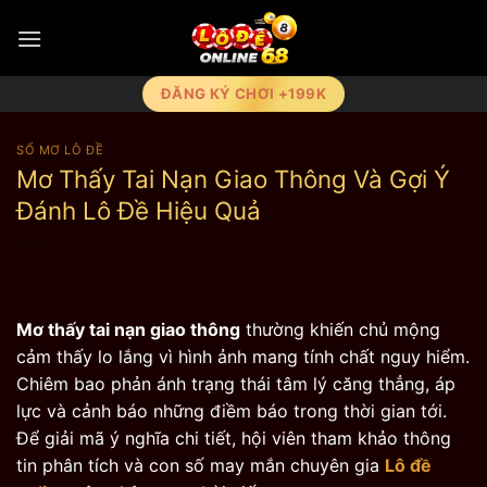
Bỏ
qua
nội
dung
ĐĂNG KÝ CHƠI +199K
SỔ MƠ LÔ ĐỀ
Mơ Thấy Tai Nạn Giao Thông Và Gợi Ý
Đánh Lô Đề Hiệu Quả
Mơ thấy tai nạn giao thông
thường khiến chủ mộng
cảm thấy lo lắng vì hình ảnh mang tính chất nguy hiểm.
Chiêm bao phản ánh trạng thái tâm lý căng thẳng, áp
lực và cảnh báo những điềm báo trong thời gian tới.
Để giải mã ý nghĩa chi tiết, hội viên tham khảo thông
tin phân tích và con số may mắn chuyên gia
Lô đề