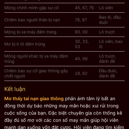
Mộng chính mình gặp sự cố
45, 67, 76
Lô xiên
Bao lô, đầu
Chiêm bao người thân bị nạn
78, 87
đuôi
Mộng bị xe máy đâm trúng
90, 09
Lô trượt
30, 33,
Lô xiên, bao
Mơ bị ô tô đâm trúng
53
lô
Mộng người khác bị xe máy đâm
Lô trượt,
40, 99
trúng
đánh đề
Chiêm bao sự cố giao thông gây
Đầu đuôi,
28, 82
chết người
đánh đề
Kết luận
Mơ thấy tai nạn giao thông
phản ánh tâm lý bất an
đồng thời dự báo những may mắn hoặc xui rủi trong
cuộc sống của bạn. Đặc biệt chuyên gia còn thống kê
đầy đủ sổ mơ với các con số may mắn giúp hội viên
mạnh dạn xuống vốn đặt cược. Hội viên đang tìm kiếm