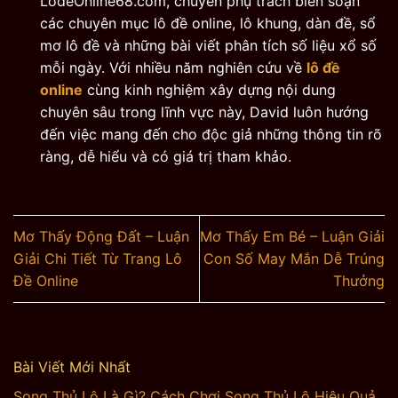
LodeOnline68.com, chuyên phụ trách biên soạn
các chuyên mục lô đề online, lô khung, dàn đề, sổ
mơ lô đề và những bài viết phân tích số liệu xổ số
mỗi ngày. Với nhiều năm nghiên cứu về
lô đề
online
cùng kinh nghiệm xây dựng nội dung
chuyên sâu trong lĩnh vực này, David luôn hướng
đến việc mang đến cho độc giả những thông tin rõ
ràng, dễ hiểu và có giá trị tham khảo.
Mơ Thấy Động Đất – Luận
Mơ Thấy Em Bé – Luận Giải
Giải Chi Tiết Từ Trang Lô
Con Số May Mắn Dễ Trúng
Đề Online
Thưởng
Bài Viết Mới Nhất
Song Thủ Lô Là Gì? Cách Chơi Song Thủ Lô Hiệu Quả