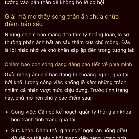
tưởng vào bản thân để không bỏ lỡ cơ hội.
Giải mã mơ thấy sóng thần ẩn chứa chứa
điềm báo xấu
Những chiêm bao mang đến tâm lý hoảng loạn, lo sợ
thường phản ánh bất an sâu thẳm của chủ mộng. Đây
là lời nhắc nhở về khó khăn sắp ập đến trong tương lai:
Chiêm bao con sóng đang dâng cao tiến về phía mình
Giấc mộng ám chỉ bạn đang bị choáng ngợp, quá tải
bởi khối lượng công việc khổng lồ kèm những trách
nhiệm cá nhân vượt mức chịu đựng. Trước tình trạng
này, chủ mơ nên chú ý các điểm sau:
Công việc: Cần có kế hoạch quản lý thời gian khoa
học tránh tình trạng quá tải.
Sức khỏe: Dành thời gian nghỉ ngơi, ăn uống điều
độ để cơ thể phục hồi mang đến năng lượng tích