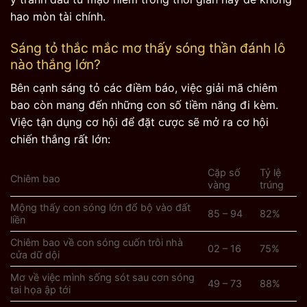
hao mòn tài chính.
Sáng tỏ thắc mắc mơ thấy sóng thần đánh lô
nào thắng lớn?
Bên cạnh sáng tỏ các điềm báo, việc giải mã chiêm
bao còn mang đến những con số tiềm năng đi kèm.
Việc tận dụng cơ hội để đặt cược sẽ mở ra cơ hội
chiến thắng rất lớn:
Cặp số
Tỷ lệ
Chiêm bao
vàng
trúng
Mộng thấy con sóng lớn đổ bộ vào đất
85 – 94
82%
liền
Chiêm bao về con sóng cuốn trôi nhà
02 – 16
75%
cửa dữ dội
Mơ về việc mình sống sót sau cơn sóng
49 – 73
88%
tai họa ập tới