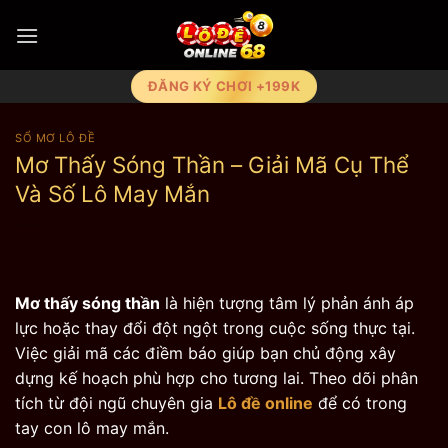
Bỏ
qua
nội
dung
ĐĂNG KÝ CHƠI +199K
SỔ MƠ LÔ ĐỀ
Mơ Thấy Sóng Thần – Giải Mã Cụ Thể
Và Số Lô May Mắn
Mơ thấy sóng thần
là hiện tượng tâm lý phản ánh áp
lực hoặc thay đổi đột ngột trong cuộc sống thực tại.
Việc giải mã các điềm báo giúp bạn chủ động xây
dựng kế hoạch phù hợp cho tương lai. Theo dõi phân
tích từ đội ngũ chuyên gia
Lô đề online
để có trong
tay con lô may mắn.